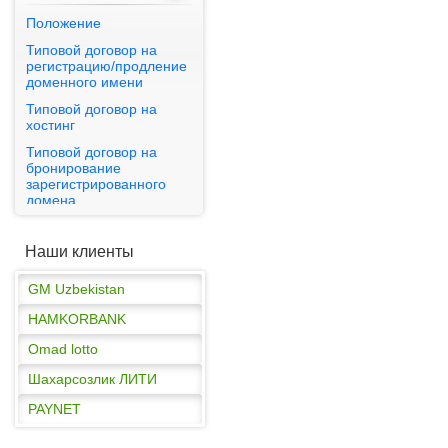
Положение
Типовой договор на
регистрацию/продление
доменного имени
PAYNET
Типовой договор на
хостинг
GM Uzbekistan
Типовой договор на
HAMKORBANK
бронирование
зарегистрированного
Omad lotto
домена
Шахарсозлик ЛИТИ
Публичная оферта
PAYNET
Наши клиенты
GM Uzbekistan
HAMKORBANK
Omad lotto
Шахарсозлик ЛИТИ
PAYNET
GM Uzbekistan