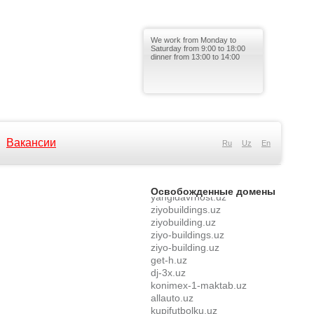
konimex-1-maktab.uz
allauto.uz
kupifutbolku.uz
We work from Monday to
maxfin.uz
Saturday from 9:00 to 18:00
dinner from 13:00 to 14:00
energybiolabs.uz
fisgroup.uz
michelinetyre.uz
metroexpress.uz
severalkredit.uz
iqrotravels.uz
shushu.uz
Вакансии
Ru
Uz
En
promo-code.uz
noutbukshop.uz
brema.uz
yangidavrhost.uz
Освобожденные домены
ziyobuildings.uz
ziyobuilding.uz
ziyo-buildings.uz
ziyo-building.uz
get-h.uz
dj-3x.uz
konimex-1-maktab.uz
allauto.uz
kupifutbolku.uz
maxfin.uz