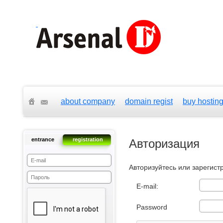
about company
domain regist
buy hostin
entrance
registration
Авторизация
Авторизуйтесь или зарегист
E-mail:
Password