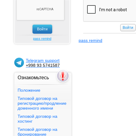
pass remind
pass remind
Telegram support
+998 93 5741587
Ознакомьтесь
Положение
Типовой договор на
регистрацию/продление
доменного имени
PAYNET
Типовой договор на
хостинг
GM Uzbekistan
Типовой договор на
HAMKORBANK
бронирование