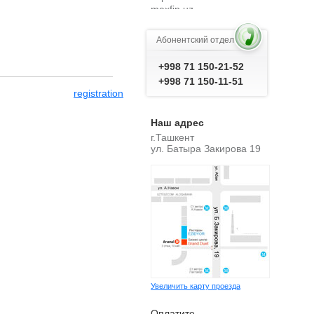
energybiolabs.uz
fisgroup.uz
michelinetyre.uz
Абонентский отдел
metroexpress.uz
severalkredit.uz
+998 71 150-21-52
iqrotravels.uz
+998 71 150-11-51
shushu.uz
registration
promo-code.uz
noutbukshop.uz
Наш адрес
brema.uz
г.Ташкент
yangidavrhost.uz
ул. Батыра Закирова 19
ziyobuildings.uz
ziyobuilding.uz
ziyo-buildings.uz
ziyo-building.uz
get-h.uz
Увеличить карту проезда
Оплатите