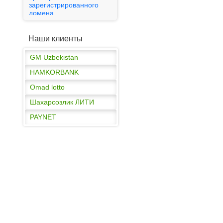
зарегистрированного
Omad lotto
домена
Шахарсозлик ЛИТИ
Публичная оферта
Наши клиенты
PAYNET
GM Uzbekistan
HAMKORBANK
Omad lotto
Шахарсозлик ЛИТИ
PAYNET
GM Uzbekistan
HAMKORBANK
Omad lotto
Шахарсозлик ЛИТИ
PAYNET
GM Uzbekistan
callback
© 2009 - 2026
HAMKORBANK