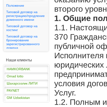
Положение
второго уровн
PAYNET
Типовой договор на
1. Общие по
регистрацию/продление
GM Uzbekistan
доменного имени
1.1. Настоящи
Типовой договор на
HAMKORBANK
хостинг
Omad lotto
370 Гражданс
Типовой договор на
бронирование
Шахарсозлик ЛИТИ
публичной оф
зарегистрированного
PAYNET
домена
Исполнителя 
Публичная оферта
GM Uzbekistan
Наши клиенты
HAMKORBANK
юридических 
Omad lotto
предпринима
Шахарсозлик ЛИТИ
условия дого
PAYNET
Услуг.
GM Uzbekistan
HAMKORBANK
1.2. Полным 
Omad lotto