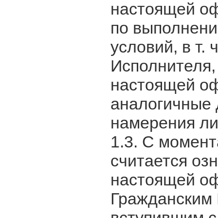
настоящей о
Шахарсозлик ЛИТИ
по выполнени
PAYNET
GM Uzbekistan
условий, в т.
HAMKORBANK
Исполнителя,
Omad lotto
настоящей оф
Шахарсозлик ЛИТИ
аналогичные 
намерения ли
1.3. С момен
считается оз
настоящей оф
Гражданским 
вступившим с