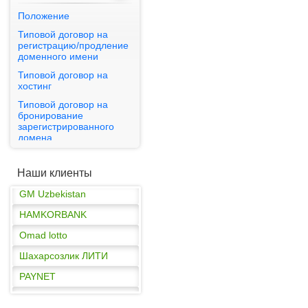
Положение
Типовой договор на
регистрацию/продление
PAYNET
доменного имени
Типовой договор на
GM Uzbekistan
хостинг
HAMKORBANK
Типовой договор на
бронирование
Omad lotto
зарегистрированного
Шахарсозлик ЛИТИ
домена
Публичная оферта
PAYNET
Наши клиенты
GM Uzbekistan
HAMKORBANK
Omad lotto
Шахарсозлик ЛИТИ
PAYNET
GM Uzbekistan
HAMKORBANK