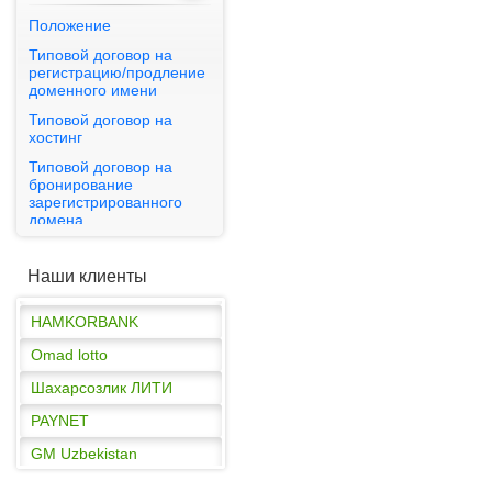
Положение
Типовой договор на
регистрацию/продление
PAYNET
доменного имени
Типовой договор на
GM Uzbekistan
хостинг
HAMKORBANK
Типовой договор на
бронирование
Omad lotto
зарегистрированного
Шахарсозлик ЛИТИ
домена
Публичная оферта
PAYNET
Наши клиенты
GM Uzbekistan
HAMKORBANK
Omad lotto
Шахарсозлик ЛИТИ
PAYNET
GM Uzbekistan
HAMKORBANK