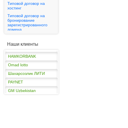
Типовой договор на
GM Uzbekistan
хостинг
HAMKORBANK
Типовой договор на
бронирование
Omad lotto
зарегистрированного
Шахарсозлик ЛИТИ
домена
Публичная оферта
PAYNET
Наши клиенты
GM Uzbekistan
HAMKORBANK
Omad lotto
Шахарсозлик ЛИТИ
PAYNET
GM Uzbekistan
HAMKORBANK
Omad lotto
Шахарсозлик ЛИТИ
PAYNET