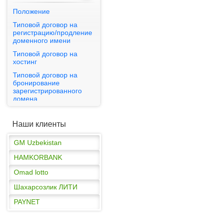
Положение
Типовой договор на
регистрацию/продление
доменного имени
PAYNET
Типовой договор на
хостинг
GM Uzbekistan
Типовой договор на
HAMKORBANK
бронирование
зарегистрированного
Omad lotto
домена
Шахарсозлик ЛИТИ
Публичная оферта
PAYNET
Наши клиенты
GM Uzbekistan
HAMKORBANK
Omad lotto
Шахарсозлик ЛИТИ
PAYNET
GM Uzbekistan