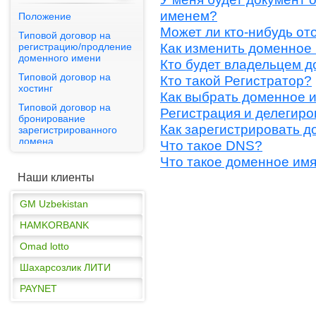
именем?
Положение
Может ли кто-нибудь от
Типовой договор на
Как изменить доменное
регистрацию/продление
доменного имени
Кто будет владельцем 
PAYNET
Типовой договор на
Кто такой Регистратор?
хостинг
GM Uzbekistan
Как выбрать доменное 
Типовой договор на
Регистрация и делегиро
HAMKORBANK
бронирование
Как зарегистрировать д
зарегистрированного
Omad lotto
домена
Что такое DNS?
Шахарсозлик ЛИТИ
Что такое доменное им
Публичная оферта
Наши клиенты
PAYNET
GM Uzbekistan
HAMKORBANK
Omad lotto
Шахарсозлик ЛИТИ
PAYNET
GM Uzbekistan