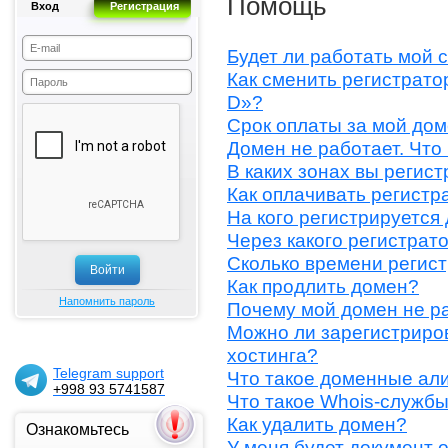
Помощь
Вход
Регистрация
Будет ли работать мой 
Как сменить регистрато
D»?
Срок оплаты за мой дом
Домен не работает. Что
В каких зонах вы регис
Как оплачивать регист
На кого регистрируется
Через какого регистрат
Сколько времени регис
Как продлить домен?
Напомнить пароль
Почему мой домен не р
Можно ли зарегистриров
хостинга?
Telegram support
Что такое доменные ал
+998 93 5741587
Что такое Whois-служб
Как удалить домен?
Ознакомьтесь
У меня будет документ 