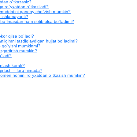
atdan o`tkazasiz?
ro`yxatdan o`tkaziladi?
 muddatini qanday cho`zish mumkin?
ishlamayapti?
bo`lmasdan ham sotib olsa bo`ladimi?
kor qilsa bo`ladi?
igimni tasdiqlaydigan hujjat bo`ladimi?
b qo`yishi mumkinmi?
zgartirish mumkin?
`ladi?
nlash kerak?
girlash – farq nimada?
 domen nomini ro`yxatdan o`tkazish mumkin?