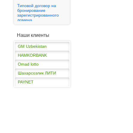
HAMKORBANK
Типовой договор на
бронирование
Omad lotto
зарегистрированного
домена
Шахарсозлик ЛИТИ
Публичная оферта
PAYNET
Наши клиенты
GM Uzbekistan
HAMKORBANK
Omad lotto
Шахарсозлик ЛИТИ
PAYNET
GM Uzbekistan
HAMKORBANK
Omad lotto
Шахарсозлик ЛИТИ
PAYNET
GM Uzbekistan