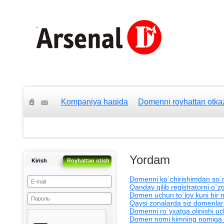
Kompaniya haqida
Domenni royhattan otka
Yordam
Kirish
Royhattan otish
Domenni ko`chirishimdan so`n
Qanday qilib registratorni o`
Domen uchun to`lov kuni bir n
Qaysi zonalarda siz domenlarn
Domenni ro`yxatga olinishi uc
Domen nomi kimning nomiga r