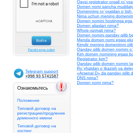
Qaysi registrator orqali ro`yx
Domen nomi qancha muddatga 
Domenning ro`yxatdan o`tish
Nima uchun mening domenim 
Domen nomini hostingga ega 
Domen aliaslari nima?
Whois-xizmati nima?
Domen nomini qanday qilib be
Menda domen nomi egasi ekanl
Kimdir mening domenimni oli
Qanday qilib domen nomini o`
Parolni esga solish
Kim domen nomining egasi bo
Registrator kim?
Qanday qilib domen nomini ta
Ro`yhatdan o`tkazish va dele
Telegram support
«Arsenal D» da qanday qilib
+998 93 5741587
DNS nima?
Domen nomi nima?
Ознакомьтесь
Положение
Типовой договор на
регистрацию/продление
доменного имени
PAYNET
Типовой договор на
GM Uzbekistan
хостинг