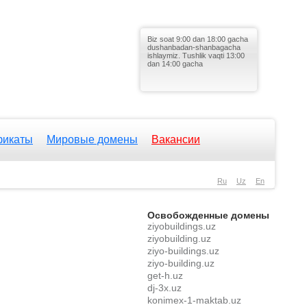
konimex-1-maktab.uz
Biz soat 9:00 dan 18:00 gacha
allauto.uz
dushanbadan-shanbagacha
kupifutbolku.uz
ishlaymiz. Tushlik vaqti 13:00
dan 14:00 gacha
maxfin.uz
energybiolabs.uz
fisgroup.uz
michelinetyre.uz
metroexpress.uz
severalkredit.uz
фикаты
Мировые домены
Вакансии
iqrotravels.uz
shushu.uz
promo-code.uz
noutbukshop.uz
Ru
Uz
En
brema.uz
yangidavrhost.uz
Освобожденные домены
ziyobuildings.uz
ziyobuilding.uz
ziyo-buildings.uz
ziyo-building.uz
get-h.uz
dj-3x.uz
konimex-1-maktab.uz
allauto.uz