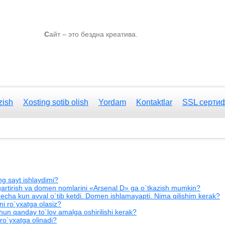
С
айт – это бездна креатива.
zish
Xosting sotib olish
Yordam
Kontaktlar
SSL серти
g sayt ishlaydimi?
zgartirish va domen nomlarini «Arsenal D» ga o`tkazish mumkin?
echa kun avval o`tib ketdi. Domen ishlamayapti. Nima qilishim kerak?
i ro`yxatga olasiz?
hun qanday to`lov amalga oshirilishi kerak?
o`yxatga olinadi?