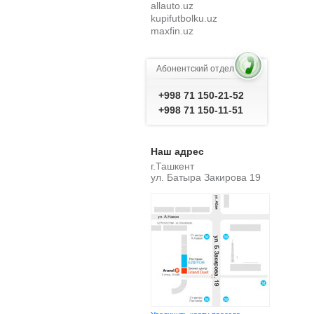
kupifutbolku.uz
maxfin.uz
energybiolabs.uz
fisgroup.uz
michelinetyre.uz
Абонентский отдел
metroexpress.uz
severalkredit.uz
+998 71 150-21-52
iqrotravels.uz
shushu.uz
+998 71 150-11-51
promo-code.uz
noutbukshop.uz
brema.uz
Наш адрес
yangidavrhost.uz
г.Ташкент
ziyobuildings.uz
ул. Батыра Закирова 19
ziyobuilding.uz
ziyo-buildings.uz
ziyo-building.uz
get-h.uz